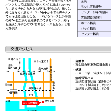
平成9年に全面改修し、コーナー部分が短く400
全長
バンクとしては直線が長いバンクに生まれかわっ
見なし直線距離
た。決まり手からみると先行は不利だが、捲りは
センター部路面傾斜
外に膨らまず決まり、3・4番手からでも脚をタメ
て回れば勝負圏となる。「伸びるコースは外帯線
直線部路面傾斜
の外2ｍ位にあり直線勝負のできるバンク。先行
ホーム幅員
も直線が真平なのでG前粘るケースもある」と地
元選手談。
バック幅員
センター幅員
・
自動車
・
東名阪自動車道四日市東Ｉ
・
鉄道
JR四日市駅・近鉄四日市
・
無料送迎バス
近鉄四日市駅前（南9番の
ＪＲ四日市駅前より約10分
近鉄霞ヶ浦駅前より約5分