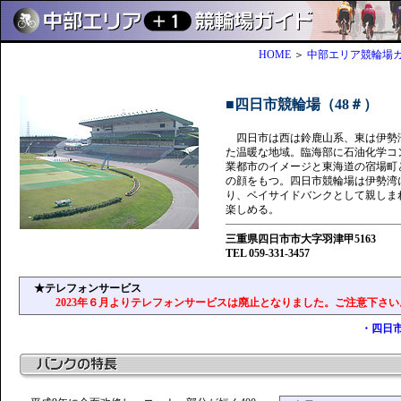
HOME
＞
中部エリア競輪場ガ
■四日市競輪場（48＃）
四日市は西は鈴鹿山系、東は伊勢
た温暖な地域。臨海部に石油化学コ
業都市のイメージと東海道の宿場町
の顔をもつ。四日市競輪場は伊勢湾
り、ベイサイドバンクとして親しま
楽しめる。
三重県四日市市大字羽津甲5163
TEL 059-331-3457
★テレフォンサービス
2023年６月よりテレフォンサービスは廃止となりました。ご注意下さい
・四日